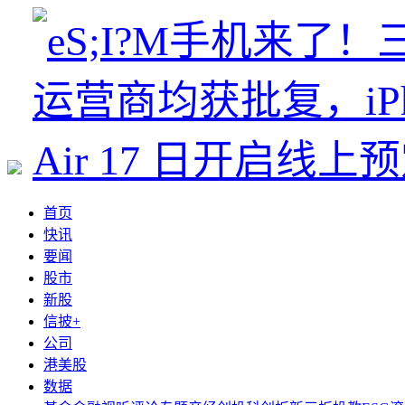
首页
快讯
要闻
股市
新股
信披+
公司
港美股
数据