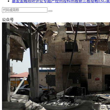
基金
金融
视听
评论
专题
产经
创投
科创板
新三板
投教
ESG
滚
公众号