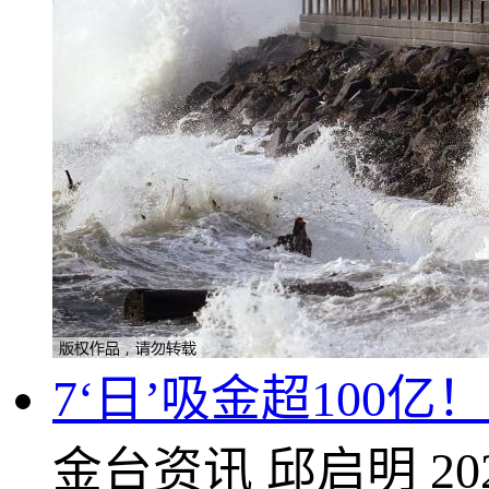
7‘日’吸金超100
金台资讯
邱启明
20