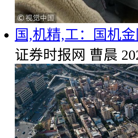
国,机精,工：国机金
证券时报网
曹晨
20