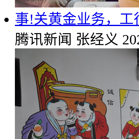
事!关黄金业务，工
腾讯新闻
张经义
20