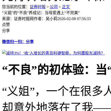
您当前的位置：
证券时报
>
公司
>
正文
“义姐”的“不良”养成记：当母爱遇上“不完美”
来源：证券时报网
作者：吴小莉
2026-02-08 07:56:33
点赞
分享
微信扫一扫：分享
“不良”的初体验：当
“义姐”，一个在很
却意外地落在了我—