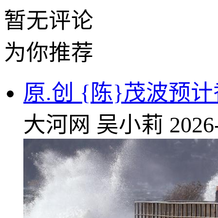
暂无评论
为你推荐
原.创 {陈}茂波
大河网
吴小莉
2026